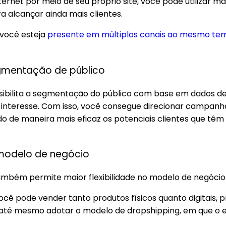
ernet por meio de seu próprio site, você pode utilizar m
ara alcançar ainda mais clientes.
 você esteja
presente em múltiplos canais ao mesmo te
egmentação de público
ssibilita a segmentação do público com base em dados d
nteresse. Com isso, você consegue direcionar campanhas
do de maneira mais eficaz os potenciais clientes que têm
o modelo de negócio
ambém permite maior flexibilidade no modelo de negócio
você pode vender tanto produtos físicos quanto digitais, p
 até mesmo adotar o modelo de dropshipping, em que o e