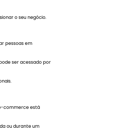
ionar o seu negócio.
çar pessoas em
 pode ser acessado por
onais.
um e-commerce está
ada ou durante um