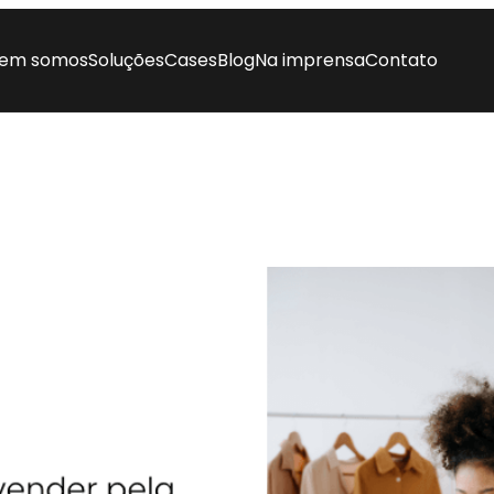
em somos
Soluções
Cases
Blog
Na imprensa
Contato