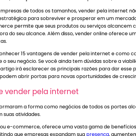
a empresas de todos os tamanhos, vender pela internet n
stratégica para sobreviver e prosperar em um mercado
erce permite que seus produtos ou serviços alcancem c
fora do seu alcance. Além disso, vender online oferece u
cas.
 conhecer 15 vantagens de vender pela internet e como 
o seu negócio. Se você ainda tem dúvidas sobre a viabil
 artigo irá esclarecer as principais razões para dar ess
s podem abrir portas para novas oportunidades de cresci
 vender pela internet
sformaram a forma como negócios de todos os portes al
 suas atividades.
, ou e-commerce, oferece uma vasta gama de benefícios
rmitindo que empresas expandam sua
presença
, aumentem