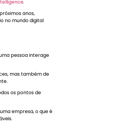
intelligence
.
 próximos anos,
o no mundo digital
o uma pessoa interage
faces, mas também de
nte.
odos os pontos de
e uma empresa, o que é
áveis.