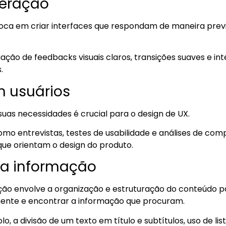
teração
oca em criar interfaces que respondam de maneira previs
iação de feedbacks visuais claros, transições suaves e i
.
m usuários
suas necessidades é crucial para o design de UX.
mo entrevistas, testes de usabilidade e análises de c
s que orientam o design do produto.
da informação
ção envolve a organização e estruturação do conteúdo pa
ente e encontrar a informação que procuram.
o, a divisão de um texto em título e subtítulos, uso de lis