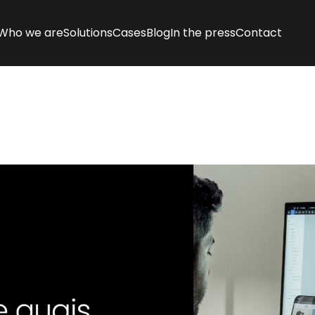
Who we are
Solutions
Cases
Blog
In the press
Contact