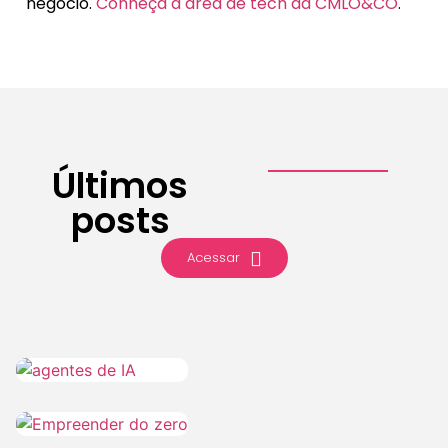
negócio.
Conheça a área de tech da CMLO&CO
.
Últimos
posts
Acessar
IA