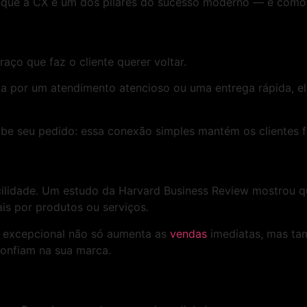
 que a CX é um dos pilares do sucesso moderno — e como 
o que faz o cliente querer voltar.
ja por um atendimento atencioso ou uma entrega rápida, e
sabe seu pedido: essa conexão simples mantém os clientes 
facilidade. Um estudo da Harvard Business Review mostrou
ais por produtos ou serviços.
CX excepcional não só aumenta as
vendas
imediatas, mas ta
confiam na sua marca.