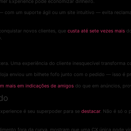
omer Experience pode economizar dinheiro.
 — com um suporte ágil ou um site intuitivo — evita recla
conquistar novos clientes, que
custa até sete vezes mais
do
.
ra. Uma experiência do cliente inesquecível transforma
loja enviou um bilhete fofo junto com o pedido — isso é 
am mais em indicações de amigos
do que em anúncios, prov
do
xperience é seu superpoder para se
destacar
. Não é só o 
mento fora da curva, mostram que uma CX única pode vira