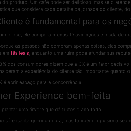
de do produto. Um café pode ser delicioso, mas se o atend
tica que considera cada detalhe da jornada do cliente, do i
Cliente é fundamental para os neg
m clique, ele compara preços, lê avaliações e muda de ma
l porque as pessoas não compram apenas coisas, elas com
is em
fãs leais
, enquanto uma ruim pode afundar sua reputa
 dos consumidores dizem que a CX é um fator decisivo na
sideram a experiência do cliente tão importante quanto o
X é abrir espaço para a concorrência.
mer Experience bem-feita
 plantar uma árvore que dá frutos o ano todo.
não só encanta quem compra, mas também impulsiona seu 