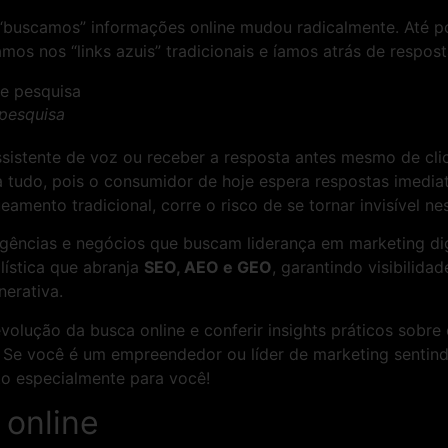
uscamos” informações online mudou radicalmente. Até p
os nos “links azuis” tradicionais e íamos atrás de respost
 pesquisa
ssistente de voz ou receber a resposta antes mesmo de clic
tudo, pois o consumidor de hoje espera respostas imediatas
amento tradicional, corre o risco de se tornar invisível n
agências e negócios que buscam liderança em marketing dig
lística que abranja
SEO, AEO e GEO
, garantindo visibilida
nerativa.
evolução da busca online e conferir insights práticos sobr
 Se você é um empreendedor ou líder de marketing sentind
eito especialmente para você!
 online