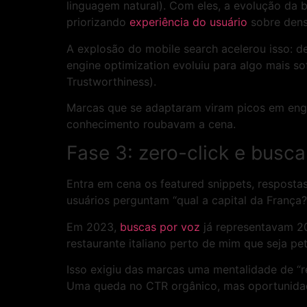
linguagem natural). Com eles, a evolução da 
priorizando
experiência do usuário
sobre dens
A explosão do mobile search acelerou isso: d
engine optimization evoluiu para algo mais sof
Trustworthiness).
Marcas que se adaptaram viram picos em engaj
conhecimento roubavam a cena.
Fase 3: zero-click e busc
Entra em cena os featured snippets, respostas
usuários perguntam “qual a capital da França?”
Em 2023,
buscas por voz
já representavam 20
restaurante italiano perto de mim que seja pet
Isso exigiu das marcas uma mentalidade de “re
Uma queda no CTR orgânico, mas oportunidad