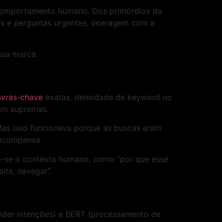
o comportamento humano. Dos primórdios da
cas e perguntas urgentes, interagem com a
sua marca.
avras-chave
exatas, densidade de keyword no
vam supremas.
Mas isso funcionava porque as buscas eram
 recompensa.
va-se o contexto humano, como “por que esse
site, navegar”.
der intenções) e BERT (processamento de