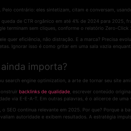
 Pelo contrário: eles sintetizam, citam e conversam, usand
vo: queda de CTR orgânico em até 4% de 2024 para 2025, f
le terminam sem cliques, conforme o relatório Zero-Click
 quer eficiência, não distração. E a marca? Precisa evolu
etas. Ignorar isso é como gritar em uma sala vazia enqua
 ainda importa?
u search engine optimization, a arte de tornar seu site am
construir
backlinks de qualidade
, escrever conteúdo origina
dade via E-E-A-T. Em outras palavras, é o alicerce de uma vi
o SEO continua relevante em 2025. Por que? Porque a base
liam autoridade e exibem resultados. A estratégia impuls