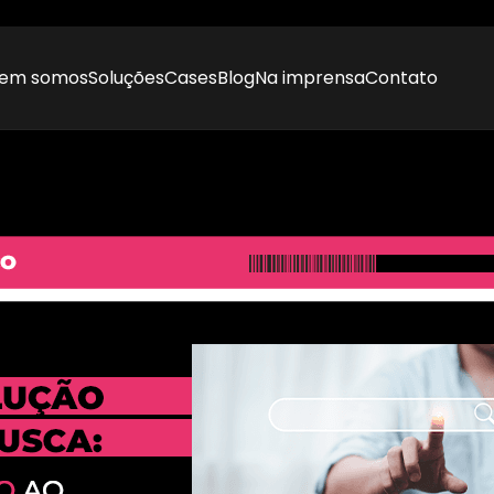
em somos
Soluções
Cases
Blog
Na imprensa
Contato