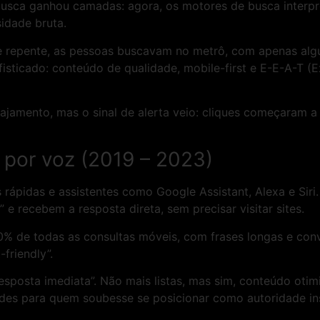
busca ganhou camadas: agora, os motores de busca interpr
idade bruta.
e repente, as pessoas buscavam no metrô, com apenas algun
isticado: conteúdo de qualidade, mobile-first e E-E-A-T (E
amento, mas o sinal de alerta veio: cliques começaram a 
a por voz (2019 – 2023)
 rápidas e assistentes como Google Assistant, Alexa e Siri.
 e recebem a resposta direta, sem precisar visitar sites.
% de todas as consultas móveis, com frases longas e conv
-friendly”.
sposta imediata”. Não mais listas, mas sim, conteúdo otim
es para quem soubesse se posicionar como autoridade in