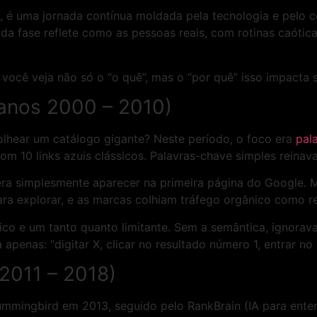
, é uma jornada contínua moldada pela tecnologia e pel
ada fase reflete como as pessoas reais, com rotinas caóti
 você veja não só o “o quê”, mas o “por quê” isso impacta 
(anos 2000 – 2010)
lhear um catálogo gigante? Neste período, o foco era
pal
om 10 links azuis clássicos. Palavras-chave simples reina
 era simplesmente aparecer na primeira página do Google. 
para explorar, e as marcas colhiam tráfego orgânico como
gico e um tanto quanto limitante. Sem a semântica, ignora
apenas: “digitar X, clicar no resultado número 1, entrar no 
(2011 – 2018)
ingbird em 2013, seguido pelo RankBrain (IA para enten