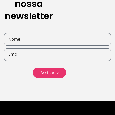
nossa
Leia
mais
newsletter
Assinar
Leia mais