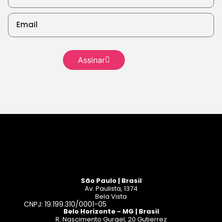
Assinar
Leia mais
São Paulo | Brasil
Av. Paulista, 1374
Bela Vista
CNPJ: 19.199.310/0001-05
Belo Horizonte - MG | Brasil
R. Nascimento Gurgel, 20 Gutierrez