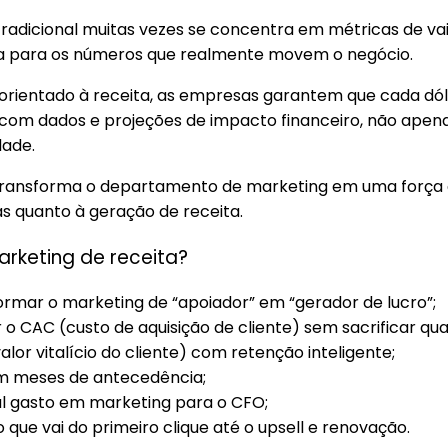
radicional muitas vezes se concentra em métricas de va
lha para os números que realmente movem o negócio.
orientado à receita, as empresas garantem que cada dól
o com dados e projeções de impacto financeiro, não ape
dade.
transforma o departamento de marketing em uma força 
as quanto à geração de receita.
arketing de receita?
ormar o marketing de “apoiador” em “gerador de lucro”;
 o CAC (custo de aquisição de cliente) sem sacrificar qua
lor vitalício do cliente) com retenção inteligente;
om meses de antecedência;
eal gasto em marketing para o CFO;
o que vai do primeiro clique até o upsell e renovação.