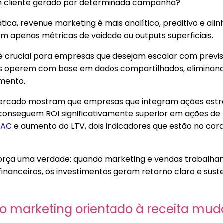
um cliente gerado por determinada campanha?
prática, revenue marketing é mais analítico, preditivo e a
m apenas métricas de vaidade ou outputs superficiais.
 crucial para empresas que desejam escalar com previsib
s operem com base em dados compartilhados, eliminando
imento.
ercado mostram que empresas que integram ações estr
 conseguem ROI significativamente superior em ações de m
CAC
e aumento do LTV, dois indicadores que estão no cor
eforça uma verdade: quando marketing e vendas trabalha
financeiros, os investimentos geram retorno claro e sust
 o marketing orientado à receita mud