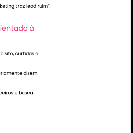
ting traz lead ruim”,
rientado à
site, curtidas e
sariamente dizem
ceiros e busca