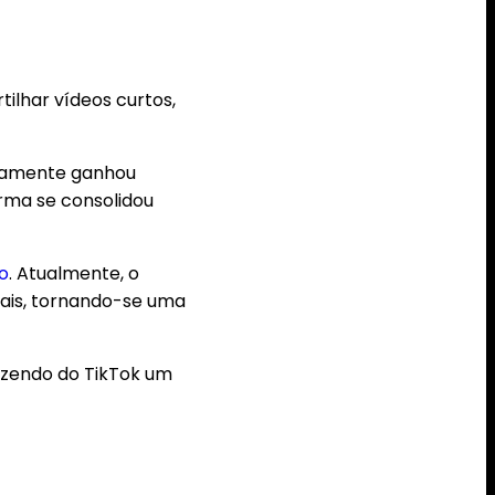
tilhar vídeos curtos,
idamente ganhou
orma se consolidou
o
. Atualmente, o
sais, tornando-se uma
fazendo do TikTok um