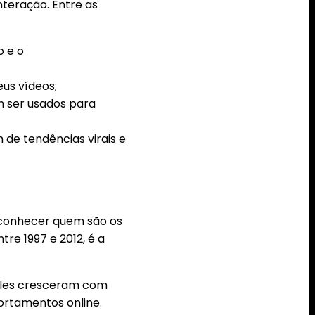
nteração. Entre as
o e o
eus vídeos;
m ser usados para
 de tendências virais e
l conhecer quem são os
tre 1997 e 2012, é a
 Eles cresceram com
ortamentos online.