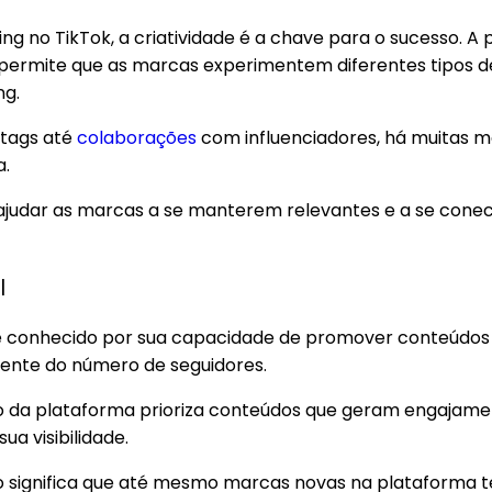
g no TikTok, a criatividade é a chave para o sucesso. A 
 permite que as marcas experimentem diferentes tipos 
ng.
htags até
colaborações
com influenciadores, há muitas ma
a.
e ajudar as marcas a se manterem relevantes e a se con
l
 é conhecido por sua capacidade de promover conteúdos
ente do número de seguidores.
o da plataforma prioriza conteúdos que geram engajamen
a visibilidade.
so significa que até mesmo marcas novas na plataforma 