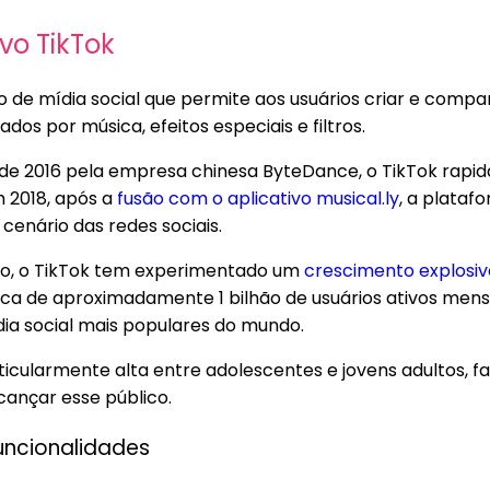
ivo TikTok
o de mídia social que permite aos usuários criar e compar
s por música, efeitos especiais e filtros.
e 2016 pela empresa chinesa ByteDance, o TikTok rap
m 2018, após a
fusão com o aplicativo musical.ly
, a plataf
enário das redes sociais.
o, o TikTok tem experimentado um
crescimento explosiv
ca de aproximadamente 1 bilhão de usuários ativos men
ia social mais populares do mundo.
ticularmente alta entre adolescentes e jovens adultos, 
cançar esse público.
funcionalidades