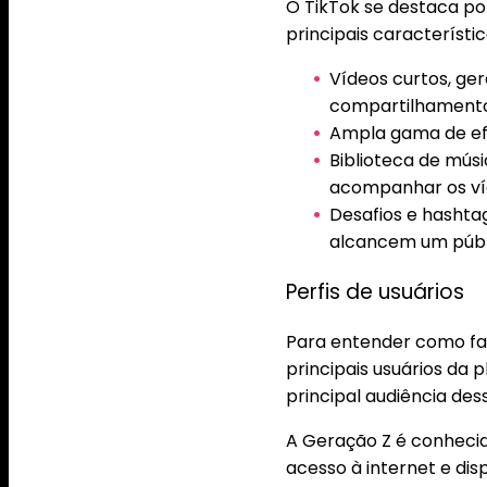
O TikTok se destaca por
principais característic
Vídeos curtos, ger
compartilhamento
Ampla gama de efei
Biblioteca de mús
acompanhar os ví
Desafios e hashta
alcancem um públ
Perfis de usuários
Para entender como faz
principais usuários da 
principal audiência dess
A Geração Z é conhecid
acesso à internet e di