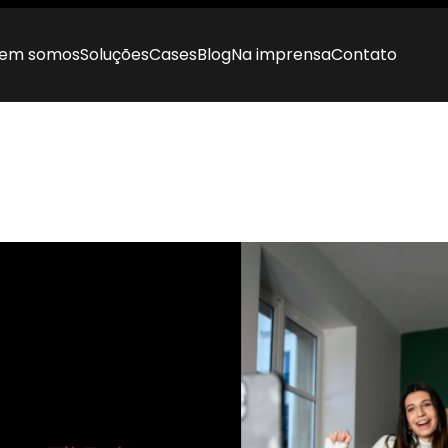
em somos
Soluções
Cases
Blog
Na imprensa
Contato