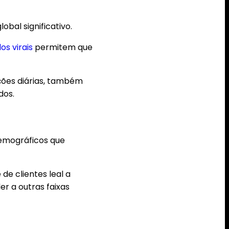
obal significativo.
s virais
permitem que
ações diárias, também
dos.
demográficos que
de clientes leal a
er a outras faixas