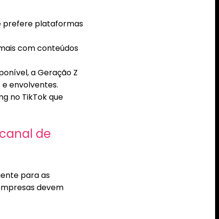
e prefere plataformas
r mais com conteúdos
onível, a Geração Z
 e envolventes.
ng no TikTok que
 canal de
aente para as
s empresas devem