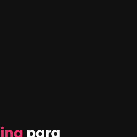
ting
para