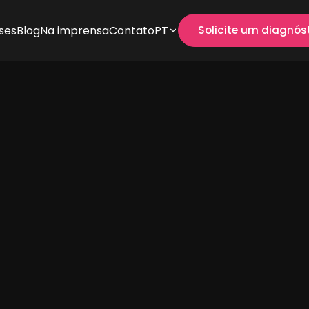
ses
Blog
Na imprensa
Contato
PT
Solicite um diagnós