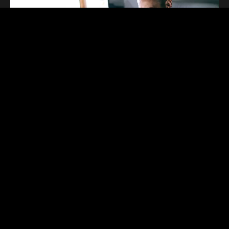
Educación del mercado
, sobre las mejores
prácticas, soluciones disponibles y tendencias
del sector;
Optimización del retorno sobre la inversión
(ROI)
, gracias a la posibilidad de medir con
precisión los resultados de las estrategias de
Inbound Marketing;
Alineación entre marketing y ventas
, lo que
resulta en leads mejor preparados para el