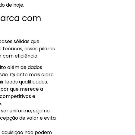
o de hoje.
 marca com
ases sólidas que
eóricos, esses pilares
 com eficiência.
ito além de dados
isão. Quanto mais claro
r leads qualificados.
e por que merece a
 competitivos e
.
ser uniforme, seja no
rcepção de valor e evita
e aquisição não podem