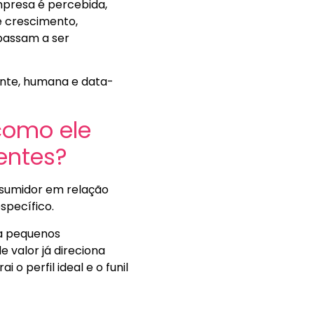
mpresa é percebida,
e crescimento,
 passam a ser
ente, humana e data-
como ele
entes?
sumidor em relação
específico.
ra pequenos
valor já direciona
 o perfil ideal e o funil