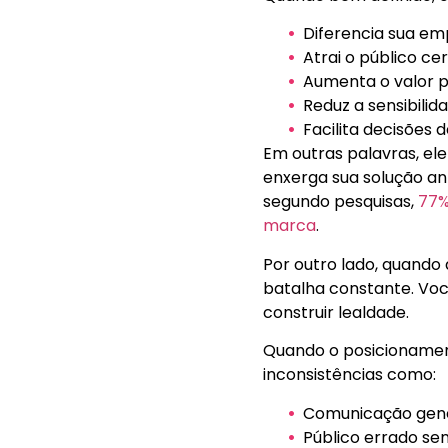
Diferencia sua e
Atrai o público cer
Aumenta o valor p
Reduz a sensibilid
Facilita decisões 
Em outras palavras, ele
enxerga sua solução an
segundo pesquisas,
77%
marca
.
Por outro lado, quando
batalha constante. Voc
construir lealdade.
Quando o posicionament
inconsistências como:
Comunicação gené
Público errado sen