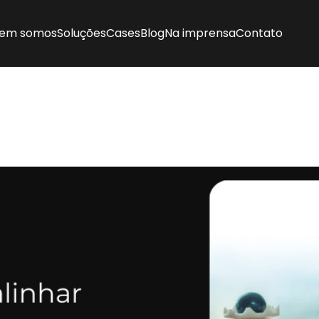
em somos
Soluções
Cases
Blog
Na imprensa
Contato