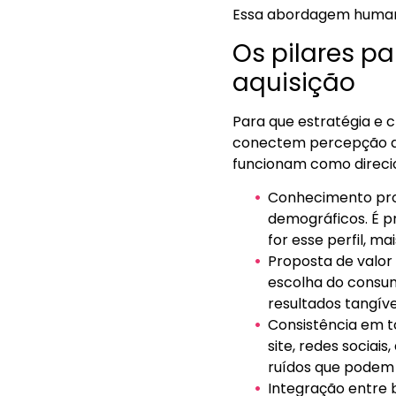
Essa abordagem humani
Os pilares p
aquisição
Para que estratégia e 
conectem percepção de 
funcionam como direcio
Conhecimento prof
demográficos. É pr
for esse perfil, m
Proposta de valor
escolha do consumi
resultados tangíve
Consistência em to
site, redes sociai
ruídos que podem
Integração entre 