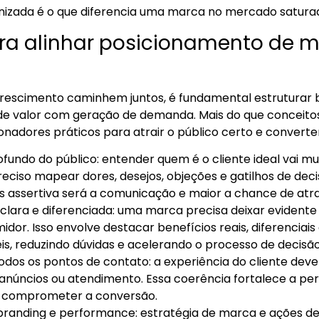
zada é o que diferencia uma marca no mercado saturad
ara alinhar posicionamento de
crescimento caminhem juntos, é fundamental estruturar b
valor com geração de demanda. Mais do que conceitos t
nadores práticos para atrair o público certo e converter
undo do público: entender quem é o cliente ideal vai mu
eciso mapear dores, desejos, objeções e gatilhos de dec
ais assertiva será a comunicação e maior a chance de atrai
 clara e diferenciada: uma marca precisa deixar evident
dor. Isso envolve destacar benefícios reais, diferenciais
is, reduzindo dúvidas e acelerando o processo de decisão
dos os pontos de contato: a experiência do cliente deve 
s, anúncios ou atendimento. Essa coerência fortalece a pe
 comprometer a conversão.
branding e performance: estratégia de marca e ações d