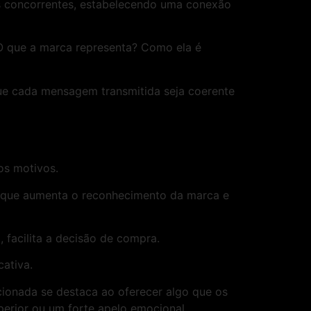
aos concorrentes, estabelecendo uma conexão
O que a marca representa? Como ela é
que cada mensagem transmitida seja coerente
os motivos.
, o que aumenta o reconhecimento da marca e
facilita a decisão de compra.
cativa.
onada se destaca ao oferecer algo que os
perior ou um forte apelo emocional.