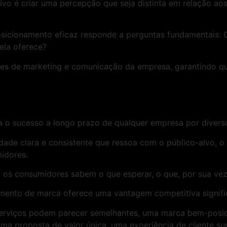
etivo é criar uma percepção que seja distinta em relação 
sicionamento eficaz responde a perguntas fundamentais: 
 ela oferece?
dades de marketing e comunicação da empresa, garantindo 
 o sucesso a longo prazo de qualquer empresa por divers
ntidade clara e consistente que ressoa com o público-alvo
midores.
s consumidores sabem o que esperar, o que, por sua vez, 
amento de marca oferece uma vantagem competitiva signifi
erviços podem parecer semelhantes, uma marca bem-posici
a proposta de valor única, uma experiência de cliente su