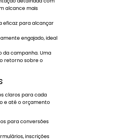
entação detalhada com
um alcance mais
a eficaz para alcançar
tamente engajado, ideal
ivo da campanha. Uma
 o retorno sobre o
s
os claros para cada
ão e até o orçamento
cos para conversões
mulários, inscrições