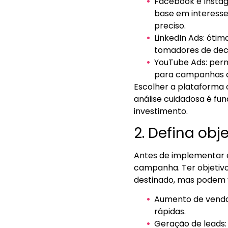
Facebook e Insta
base em interess
preciso.
LinkedIn Ads: ótim
tomadores de decis
YouTube Ads: perm
para campanhas d
Escolher a plataforma 
análise cuidadosa é fu
investimento.
2. Defina ob
Antes de implementar e
campanha. Ter objetivo
destinado, mas podem v
Aumento de vendas
rápidas.
Geração de leads: