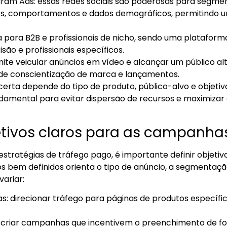
gram Ads: essas redes sociais são poderosas para segm
es, comportamentos e dados demográficos, permitindo 
a para B2B e profissionais de nicho, sendo uma plataform
ão e profissionais específicos.
ite veicular anúncios em vídeo e alcançar um público al
e conscientização de marca e lançamentos.
certa depende do tipo de produto, público-alvo e objet
ndamental para evitar dispersão de recursos e maximizar
jetivos claros para as campanha
stratégias de tráfego pago, é importante definir objetiv
s bem definidos orienta o tipo de anúncio, a segmentaç
ariar:
: direcionar tráfego para páginas de produtos específi
 criar campanhas que incentivem o preenchimento de for