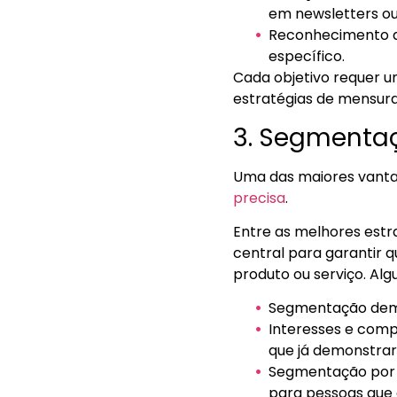
em newsletters ou
Reconhecimento d
específico.
Cada objetivo requer u
estratégias de mensur
3. Segmenta
Uma das maiores vantag
precisa
.
Entre as melhores est
central para garantir 
produto ou serviço. Al
Segmentação demog
Interesses e comp
que já demonstrar
Segmentação por i
para pessoas que 