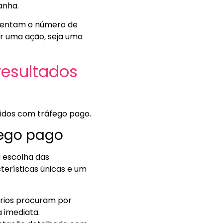
anha.
mentam o número de
ar uma ação, seja uma
resultados
pidos com tráfego pago.
fego pago
 escolha das
terísticas únicas e um
ários procuram por
 imediata.