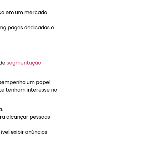
rca em um mercado
ing pages dedicadas e
 de
segmentação
desempenha um papel
nte tenham interesse no
a.
ara alcançar pessoas
vel exibir anúncios