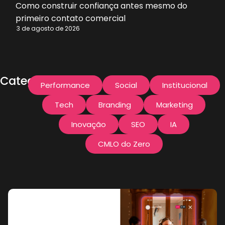
procedimentos
Como construir confiança antes mesmo do
primeiro contato comercial
estéticos e
3 de agosto de 2026
produtos de
beleza em
a
s
Categorias:
desejo real de
Performance
Social
Institucional
compra?
Tech
Branding
Marketing
Inovação
SEO
IA
CMLO do Zero