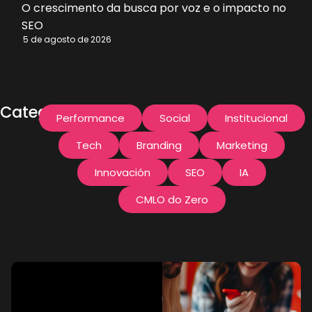
Page?
O crescimento da busca por voz e o impacto no
SEO
Entenda
5 de agosto de 2026
como criar
páginas
o
Categorías:
estratégicas
Performance
Social
Institucional
para gerar
Tech
Branding
Marketing
mais
Innovación
SEO
IA
conversões
CMLO do Zero