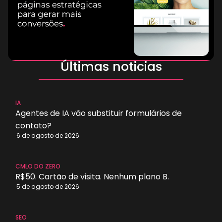
Últimas noticias
Marketing
IA
Agentes de IA vão substituir formulários de
contato?
6 de agosto de 2026
CMLO DO ZERO
R$50. Cartão de visita. Nenhum plano B.
5 de agosto de 2026
O que é
Landing
SEO