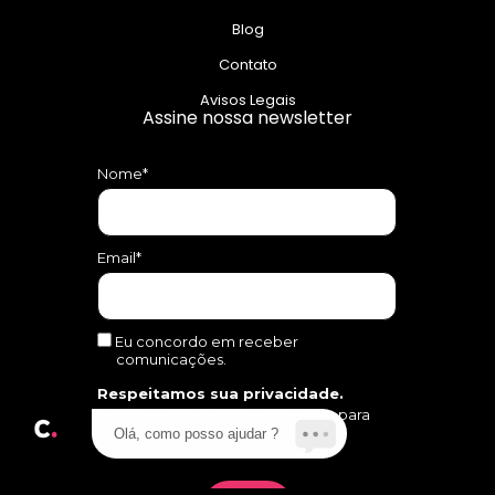
Blog
Contato
Avisos Legais
Assine nossa newsletter
Nome*
Email*
Eu concordo em receber
comunicações.
Respeitamos sua privacidade.
Seus dados serão usados apenas para
Olá, como posso ajudar ?
entrar em contato com você.