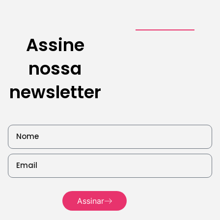
Branding
Assine
3 de agosto de
2026
nossa
Leia mais
newsletter
Assinar