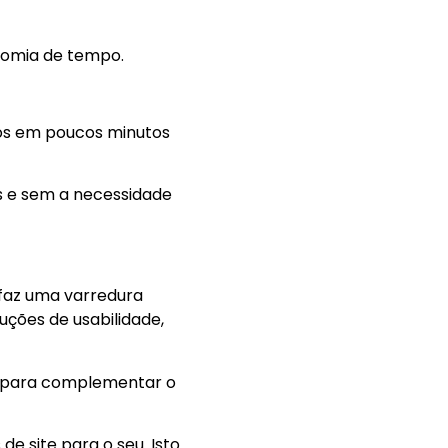
onomia de tempo.
eos em poucos minutos
s e sem a necessidade
I faz uma varredura
uções de usabilidade,
ns para complementar o
e site para o seu. Isto