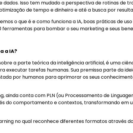
de dados. Isso tem mudado a perspectiva de rotinas de 
otimização de tempo e dinheiro e até a busca por resulta
remos o que é e como funciona a IA, boas práticas de us
10 ferramentas para bombar o seu marketing e seus benef
a a IA?
bre a parte teórica da inteligência artificial, é uma ciên
a executar tarefas humanas. Sua premissa parte da idei
entada por humanos para aprimorar os seus conheciment
ng, ainda conta com PLN (ou Processamento de Linguage
avés do comportamento e contextos, transformando em u
Learning no qual reconhece diferentes formatos através 