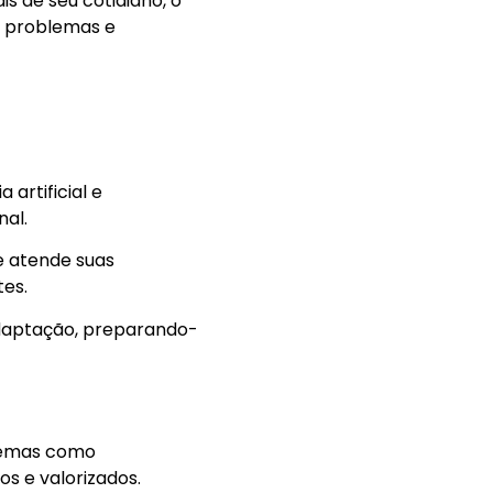
is de seu cotidiano, o
e problemas e
 artificial e
nal.
 atende suas
tes.
adaptação, preparando-
 temas como
os e valorizados.