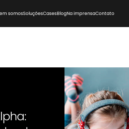
em somos
Soluções
Cases
Blog
Na imprensa
Contato