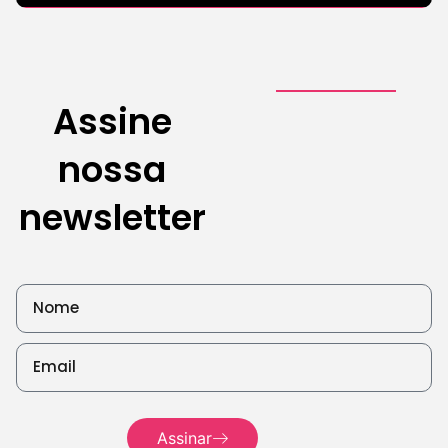
Branding
Assine
3 de agosto de
2026
nossa
Leia mais
newsletter
Assinar