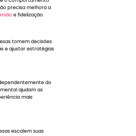
bre o comportamento
ão precisa melhora a
ersão
e fidelização.
presas tomem decisões
s e ajustar estratégias
 independentemente do
tamental ajudam as
eriência mais
esas escalem suas