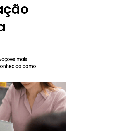
ração
a
ovações mais
 conhecida como