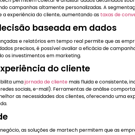
tech permitem coletar e analisar dados detalhados so
indo campanhas altamente personalizadas. A segmentaç
 e a experiência do cliente, aumentando as
taxas de conv
decisão baseada em dados
vançadas e relatórios em tempo real permite que as em
dos precisos, é possível avaliar a eficácia de campanha
o os investimentos em marketing.
xperiência do cliente
bilita uma
jornada de cliente
mais fluida e consistente,
, redes sociais, e-mail). Ferramentas de análise compor
lhor as necessidades dos clientes, oferecendo uma exp
da.
de
negócio, as soluções de martech permitem que as empr