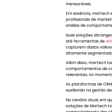
mensuráveis.
Em essência, martech 
profissionais de marke
análise de comportamen
Suas soluções abrange
até ferramentas de
aná
capturem dados valioso
altamente segmentadas
Além disso, martech t
comportamentos de com
relevantes, no moment
As plataformas de CRM
auxiliando na gestão d
No cenário atual, em q
soluções de Martech t
comportamento dos cli