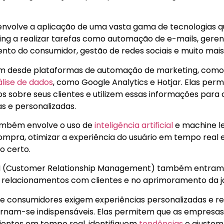
envolve a aplicação de uma vasta gama de tecnologias q
ting a realizar tarefas como automação de e-mails, gere
to do consumidor, gestão de redes sociais e muito mais
m desde plataformas de automação de marketing, como
lise de dados
, como Google Analytics e Hotjar. Elas pe
s sobre seus clientes e utilizem essas informações para
 e personalizadas.
ambém envolve o uso de
inteligência artificial
e machine le
pra, otimizar a experiência do usuário em tempo real 
o certo.
 (Customer Relationship Management) também entram n
e relacionamentos com clientes e no aprimoramento da 
ue consumidores exigem experiências personalizadas e re
ornam-se indispensáveis. Elas permitem que as empre
entes em tempo real, identifiquem
tendências
e ajuste