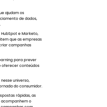
ue ajudam os
nciamento de dados,
.
 HubSpot e Marketo,
rmitem que as empresas
 criar campanhas
arning para prever
e oferecer conteúdos
esse universo,
jornada do consumidor.
spostas rápidas, as
sas acompanhem o
m campanhas com