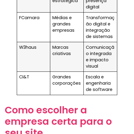
estratégica
presença
digital
FCamara
Médias e
Transformaç
grandes
ão digital e
empresas
integração
de sistemas
W3haus
Marcas
Comunicaçã
criativas
o integrada
e impacto
visual
CI&T
Grandes
Escala e
corporações
engenharia
de software
Como escolher a
empresa certa para o
seu site