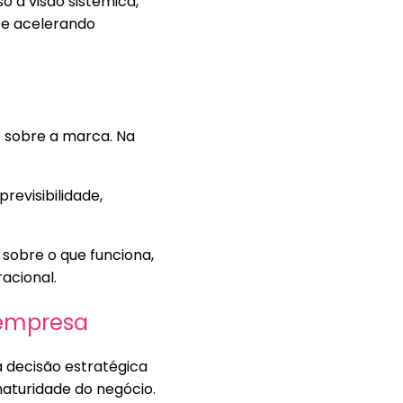
o a visão sistêmica,
s e acelerando
e sobre a marca. Na
revisibilidade,
 sobre o que funciona,
acional.
 empresa
 decisão estratégica
maturidade do negócio.