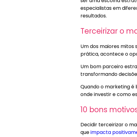
ser uma escolha estraté
especialistas em difere
resultados.
Terceirizar o m
Um dos maiores mitos s
prática, acontece o op
Um bom parceiro estrat
transformando decisões
Quando o marketing é be
onde investir e como e
10 bons motivo
Decidir terceirizar o 
que
impacta positivam