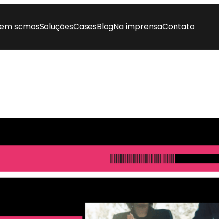
em somos
Soluções
Cases
Blog
Na imprensa
Contato