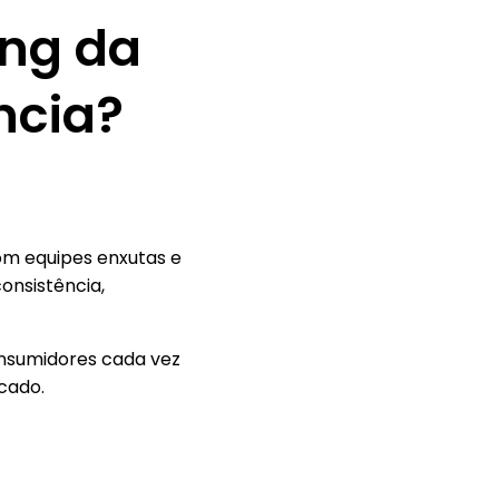
ing da
ncia?
om equipes enxutas e
onsistência,
onsumidores cada vez
scado.