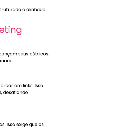
truturado e alinhado
eting
cançam seus públicos.
nária:
icar em links. Isso
l, desafiando
s. Isso exige que os