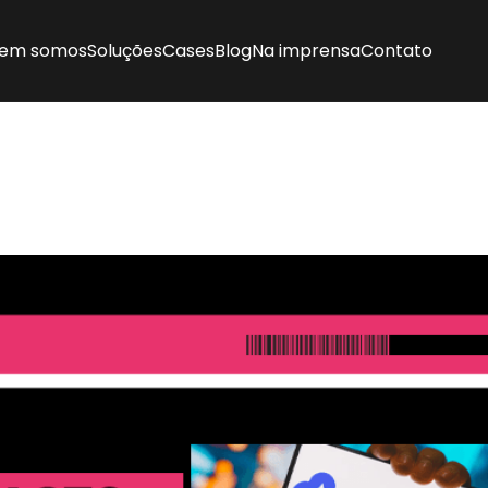
em somos
Soluções
Cases
Blog
Na imprensa
Contato