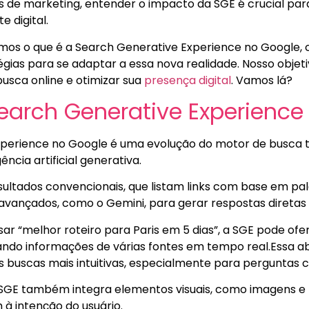
is de marketing, entender o impacto da SGE é crucial pa
e digital.
emos o que é a Search Generative Experience no Google, 
égias para se adaptar a essa nova realidade. Nosso objet
usca online e otimizar sua
presença digital
. Vamos lá?
earch Generative Experience
perience no Google é uma evolução do motor de busca tr
ência artificial generativa.
ultados convencionais, que listam links com base em pa
vançados, como o Gemini, para gerar respostas diretas 
ar “melhor roteiro para Paris em 5 dias”, a SGE pode ofer
ando informações de várias fontes em tempo real.Essa
s buscas mais intuitivas, especialmente para perguntas
 SGE também integra elementos visuais, como imagens e 
à intenção do usuário.