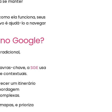
ra se manter
como ela funciona, seus
ivo é ajudá-lo a navegar
 no Google?
adicional,
lavras-chave, a
SGE
usa
e contextuais.
ecer um itinerário
 abordagem
 complexas.
mapas, e prioriza