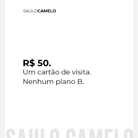
6 de
August de
2026
Read
more