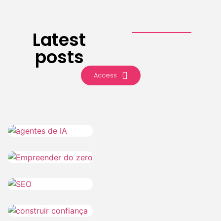
Latest
posts
Access
IA
CMLO Do
6 de
Zero
August de
2026
SEO