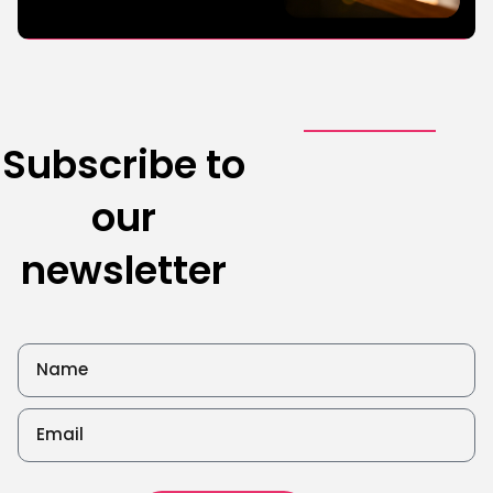
Marketing
Subscribe to
3 de August de
2026
our
Read
more
newsletter