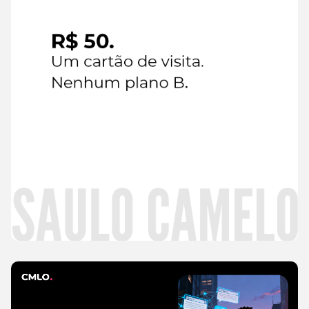
Read
more
CMLO Do Zero