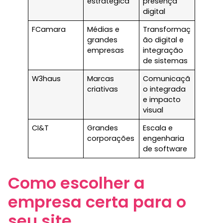
estratégica
presença
digital
FCamara
Médias e
Transformaç
grandes
ão digital e
empresas
integração
de sistemas
W3haus
Marcas
Comunicaçã
criativas
o integrada
e impacto
visual
CI&T
Grandes
Escala e
corporações
engenharia
de software
Como escolher a
empresa certa para o
seu site