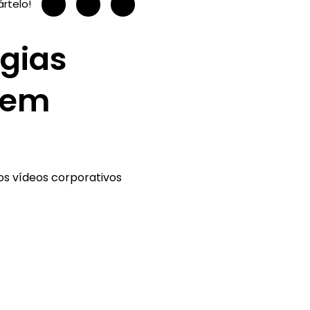
rtelo!
égias
gem
os vídeos corporativos