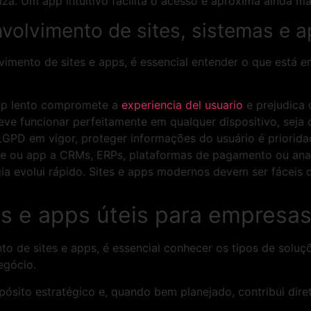
liza. Um app intuitivo facilita o acesso e aproxima ainda 
volvimento de sites, sistemas e
imento de sites e apps, é essencial entender o que está e
app lento compromete a
experiencia del usuario
e prejudica
eve funcionar perfeitamente em qualquer dispositivo, seja
GPD em vigor, proteger informações do usuário é priorida
ite ou app a CRMs, ERPs, plataformas de pagamento ou analy
gia evolui rápido. Sites e apps modernos devem ser fáceis 
as e apps úteis para empresa
o de sites e apps, é essencial conhecer os tipos de solu
egócio.
pósito estratégico e, quando bem planejado, contribui dire